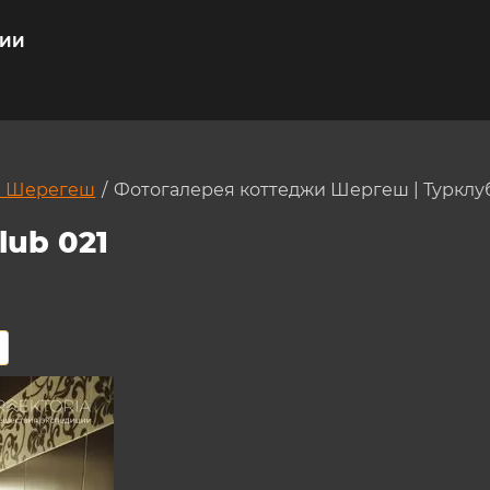
ажение: 4/14
ЦИИ
и Шерегеш
/
Фотогалерея коттеджи Шергеш | Турклу
lub 021