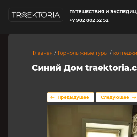
Альбом:
СИНИЙ ДОМ
Сайт:
traektoria.club
Изобр
ПУТЕШЕСТВИЯ И ЭКСПЕДИ
+7 902 802 52 52
Главная
/
Горнолыжные туры
/
коттедж
Синий Дом traektoria.c
Предыдущее
Следующее