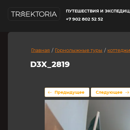
Альбом:
Белый дом
Сайт:
traektoria.club
Изображе
ПУТЕШЕСТВИЯ И ЭКСПЕДИ
+7 902 802 52 52
Главная
/
Горнолыжные туры
/
коттедж
D3X_2819
Предыдущее
Следующее