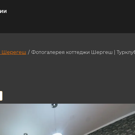
ние: 8/15
ЦИИ
и Шерегеш
/
Фотогалерея коттеджи Шергеш | Турклу