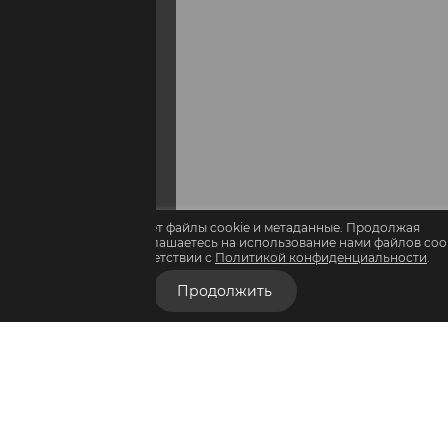
Этот сайт использует файлы cookie и метаданные. Продолжая
осматривать его, вы соглашаетесь на использование нами файлов coo
и метаданных в соответствии с
Политикой конфиденциальности
.
Продолжить